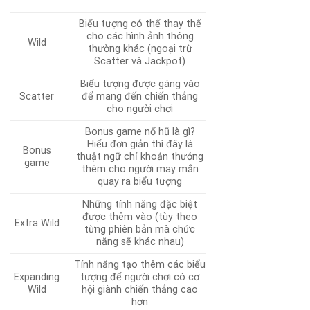
Biểu tượng có thể thay thế
cho các hình ảnh thông
Wild
thường khác (ngoại trừ
Scatter và Jackpot)
Biểu tượng được gáng vào
Scatter
để mang đến chiến thắng
cho người chơi
Bonus game nổ hũ là gì?
Hiểu đơn giản thì đây là
Bonus
thuật ngữ chỉ khoản thưởng
game
thêm cho người may mắn
quay ra biểu tượng
Những tính năng đặc biệt
được thêm vào (tùy theo
Extra Wild
từng phiên bản mà chức
năng sẽ khác nhau)
Tính năng tạo thêm các biểu
Expanding
tượng để người chơi có cơ
Wild
hội giành chiến thắng cao
hơn