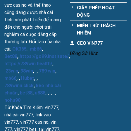
vực casino và thể thao
GIẤY PHÉP HOẠT
cũng đang được nhà cái
ĐỘNG
tích cực phát triển để mang
MIỄN TRỪ TRÁCH
đến cho người chơi trải
NHIỆM
nghiệm cá cược đẳng cấp
thượng lưu. Đối tác của nhà
CEO VIN777
cái:
OK365
,
mb66
,
Đồng Sở Hữu:
Bet88
,
https://go99.institute/
,
https://789win.health/
,
23win
,
98win
, ,
789 win
,
mb66
, ,
Hubet
, ,
789winn.click
,
kèo nhà cái
chuẩn
,
bet88
,
u888
, , , ,
nohu90
Từ Khóa Tìm Kiếm: vin777,
nhà cái vin777, link vào
vin777, vin777 casino, vin
777, vin777 bet, tại vin777,