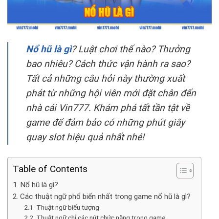
Nổ hũ là gì
? Luật chơi thế nào? Thưởng
bao nhiêu? Cách thức vận hành ra sao?
Tất cả những câu hỏi này thường xuất
phát từ những hội viên mới đặt chân đến
nhà cái Vin777. Khám phá tất tần tật về
game để đảm bảo có những phút giây
quay slot hiệu quả nhất nhé!
Table of Contents
Nổ hũ là gì?
Các thuật ngữ phổ biến nhất trong game nổ hũ là gì?
Thuật ngữ biểu tượng
Thuật ngữ chỉ các nút chức năng trong game