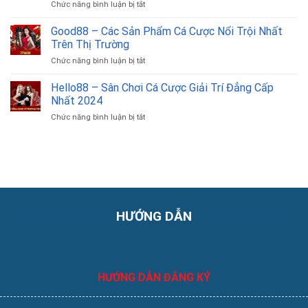
ở
Chức năng bình luận bị tắt
Sảnh
Cược
Bật
chơi
Uy
Mí
Good88 – Các Sản Phẩm Cá Cược Nổi Trội Nhất
đổi
Tín
Các
thưởng
Trên Thị Trường
Ưu
liền
ở
Chức năng bình luận bị tắt
Điểm
tay
Good88
Của
với
–
Hello88 – Sân Chơi Cá Cược Giải Trí Đẳng Cấp
Bắn
vòng
Các
Cá
Nhất 2024
qua
Sản
Rùa
ở
Chức năng bình luận bị tắt
Phẩm
Xanh
Hello88
Cá
Của
–
Cược
Vin777
Sân
Nổi
Chơi
Trội
Cá
Nhất
Cược
Trên
Giải
Thị
Trí
Trường
HƯỚNG DẪN
Đẳng
Cấp
Nhất
2024
HƯỚNG DẪN ĐĂNG KÝ