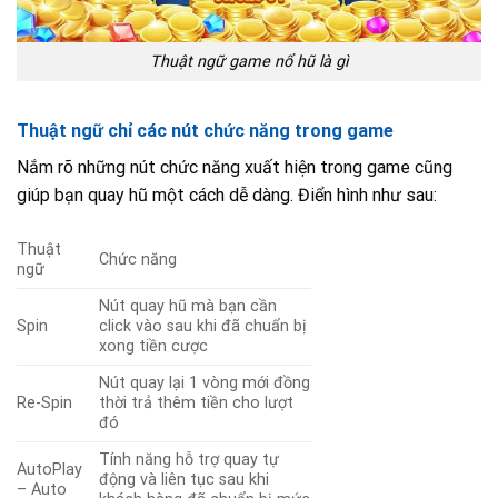
Thuật ngữ game nổ hũ là gì
Thuật ngữ chỉ các nút chức năng trong game
Nắm rõ những nút chức năng xuất hiện trong game cũng
giúp bạn quay hũ một cách dễ dàng. Điển hình như sau:
Thuật
Chức năng
ngữ
Nút quay hũ mà bạn cần
Spin
click vào sau khi đã chuẩn bị
xong tiền cược
Nút quay lại 1 vòng mới đồng
Re-Spin
thời trả thêm tiền cho lượt
đó
Tính năng hỗ trợ quay tự
AutoPlay
động và liên tục sau khi
– Auto