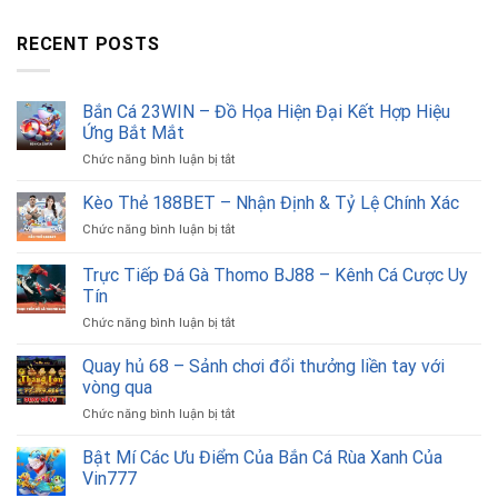
RECENT POSTS
Bắn Cá 23WIN – Đồ Họa Hiện Đại Kết Hợp Hiệu
Ứng Bắt Mắt
ở
Chức năng bình luận bị tắt
Bắn
Cá
Kèo Thẻ 188BET – Nhận Định & Tỷ Lệ Chính Xác
23WIN
ở
Chức năng bình luận bị tắt
–
Kèo
Đồ
Thẻ
Trực Tiếp Đá Gà Thomo BJ88 – Kênh Cá Cược Uy
Họa
188BET
Hiện
Tín
–
Đại
ở
Chức năng bình luận bị tắt
Nhận
Kết
Trực
Định
Hợp
Tiếp
&
Quay hủ 68 – Sảnh chơi đổi thưởng liền tay với
Hiệu
Đá
Tỷ
vòng qua
Ứng
Gà
Lệ
Bắt
ở
Chức năng bình luận bị tắt
Thomo
Chính
Mắt
Quay
BJ88
Xác
hủ
Bật Mí Các Ưu Điểm Của Bắn Cá Rùa Xanh Của
–
68
Kênh
Vin777
–
Cá