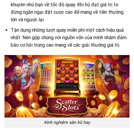
khuyên nhủ bạn về tốc độ quay. Khi hũ đạt giá trị to
đừng ngần ngại đặt cược cao để mang về tiền thưởng
lớn và ngược lại.
Tận dụng những lượt quay miễn phí một cách hiệu quả
nhất. Nên gộp chúng với nguồn vốn của mình nhằm đảm
bảo cơ hội trúng cao mang về các giải thưởng giá trị.
Kinh nghiệm săn hũ hay