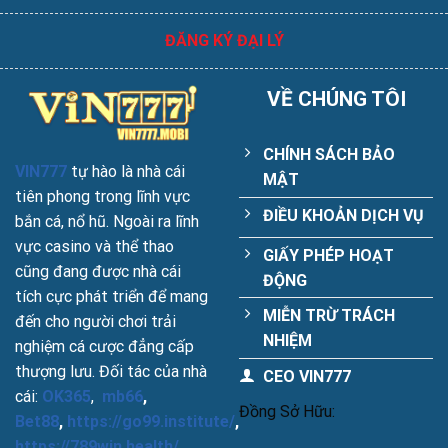
ĐĂNG KÝ ĐẠI LÝ
VỀ CHÚNG TÔI
CHÍNH SÁCH BẢO
VIN777
tự hào là nhà cái
MẬT
tiên phong trong lĩnh vực
ĐIỀU KHOẢN DỊCH VỤ
bắn cá, nổ hũ. Ngoài ra lĩnh
vực casino và thể thao
GIẤY PHÉP HOẠT
cũng đang được nhà cái
ĐỘNG
tích cực phát triển để mang
MIỄN TRỪ TRÁCH
đến cho người chơi trải
NHIỆM
nghiệm cá cược đẳng cấp
thượng lưu. Đối tác của nhà
CEO VIN777
cái:
OK365
,
mb66
,
Đồng Sở Hữu:
Bet88
,
https://go99.institute/
,
https://789win.health/
,