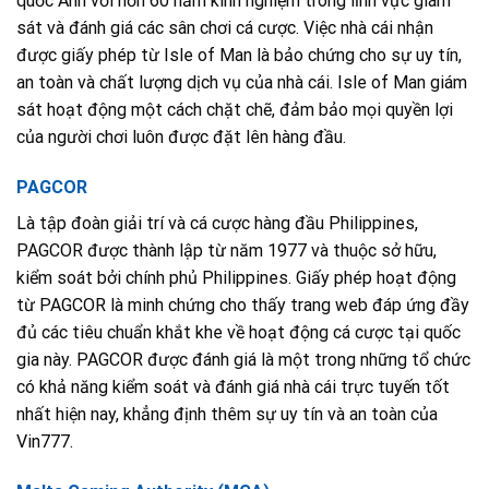
quốc Anh với hơn 60 năm kinh nghiệm trong lĩnh vực giám
sát và đánh giá các sân chơi cá cược. Việc nhà cái nhận
được giấy phép từ Isle of Man là bảo chứng cho sự uy tín,
an toàn và chất lượng dịch vụ của nhà cái. Isle of Man giám
sát hoạt động một cách chặt chẽ, đảm bảo mọi quyền lợi
của người chơi luôn được đặt lên hàng đầu.
PAGCOR
Là tập đoàn giải trí và cá cược hàng đầu Philippines,
PAGCOR được thành lập từ năm 1977 và thuộc sở hữu,
kiểm soát bởi chính phủ Philippines. Giấy phép hoạt động
từ PAGCOR là minh chứng cho thấy trang web đáp ứng đầy
đủ các tiêu chuẩn khắt khe về hoạt động cá cược tại quốc
gia này. PAGCOR được đánh giá là một trong những tổ chức
có khả năng kiểm soát và đánh giá nhà cái trực tuyến tốt
nhất hiện nay, khẳng định thêm sự uy tín và an toàn của
Vin777.