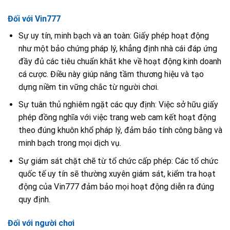
Đối với Vin777
Sự uy tín, minh bạch và an toàn: Giấy phép hoạt động
như một bảo chứng pháp lý, khẳng định nhà cái đáp ứng
đầy đủ các tiêu chuẩn khắt khe về hoạt động kinh doanh
cá cược. Điều này giúp nâng tầm thương hiệu và tạo
dựng niềm tin vững chắc từ người chơi.
Sự tuân thủ nghiêm ngặt các quy định: Việc sở hữu giấy
phép đồng nghĩa với việc trang web cam kết hoạt động
theo đúng khuôn khổ pháp lý, đảm bảo tính công bằng và
minh bạch trong mọi dịch vụ.
Sự giám sát chặt chẽ từ tổ chức cấp phép: Các tổ chức
quốc tế uy tín sẽ thường xuyên giám sát, kiểm tra hoạt
động của Vin777 đảm bảo mọi hoạt động diễn ra đúng
quy định.
Đối với người chơi