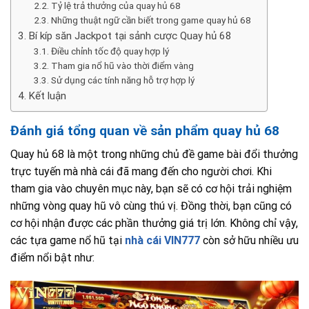
Tỷ lệ trả thưởng của quay hủ 68
Những thuật ngữ cần biết trong game quay hủ 68
Bí kíp săn Jackpot tại sảnh cược Quay hủ 68
Điều chỉnh tốc độ quay hợp lý
Tham gia nổ hũ vào thời điểm vàng
Sử dụng các tính năng hỗ trợ hợp lý
Kết luận
Đánh giá tổng quan về sản phẩm quay hủ 68
Quay hủ 68 là một trong những chủ đề game bài đổi thưởng
trực tuyến mà nhà cái đã mang đến cho người chơi. Khi
tham gia vào chuyên mục này, bạn sẽ có cơ hội trải nghiệm
những vòng quay hũ vô cùng thú vị. Đồng thời, bạn cũng có
cơ hội nhận được các phần thưởng giá trị lớn. Không chỉ vậy,
các tựa game nổ hũ tại
nhà cái VIN777
còn sở hữu nhiều ưu
điểm nổi bật như: