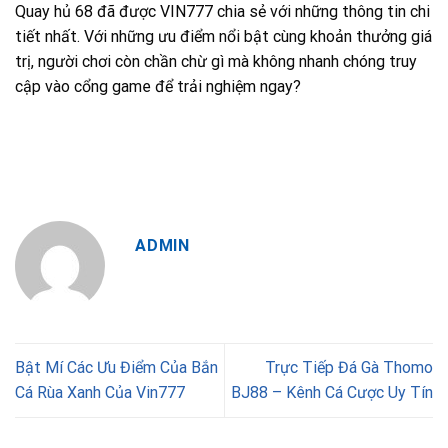
Quay hủ 68 đã được VIN777 chia sẻ với những thông tin chi
tiết nhất. Với những ưu điểm nổi bật cùng khoản thưởng giá
trị, người chơi còn chần chừ gì mà không nhanh chóng truy
cập vào cổng game để trải nghiệm ngay?
ADMIN
Bật Mí Các Ưu Điểm Của Bắn
Trực Tiếp Đá Gà Thomo
Cá Rùa Xanh Của Vin777
BJ88 – Kênh Cá Cược Uy Tín