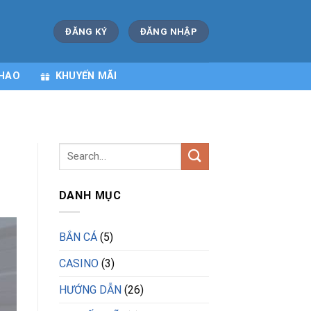
ĐĂNG KÝ
ĐĂNG NHẬP
THAO
KHUYẾN MÃI
DANH MỤC
BẮN CÁ
(5)
CASINO
(3)
HƯỚNG DẪN
(26)