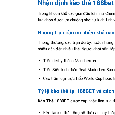
Nhận định kèo thẻ 188bet
Trong khuôn khổ các giải đấu lớn như Cha
lựa chọn được ưa chuộng nhờ sự kịch tính v
Những trận cầu có nhiều khả năn
Thông thường, các trận derby, hoặc những 
nhiều dẫn đến nhiều thẻ. Người chơi nên tậ
Trận derby thành Manchester
Trận Siêu kinh điển Real Madrid vs Barc
Các trận loại trực tiếp World Cup hoặc
Tỷ lệ kèo thẻ tại 188BET và cách
Kèo Thẻ 188BET
được cập nhật liên tục th
Kèo tài xỉu thẻ: tổng số thẻ cao hay th