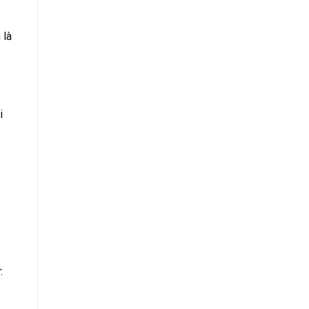
 là
i
: