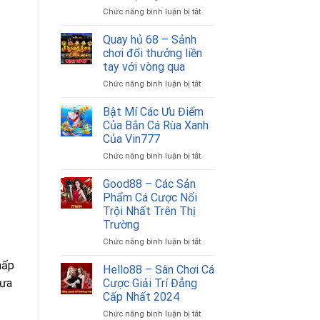
Hiệu
ở
Chức năng bình luận bị tắt
Định
Ứng
Trực
&
Bắt
Tiếp
Tỷ
Mắt
Quay hủ 68 – Sảnh
Đá
Lệ
chơi đổi thưởng liền
Gà
Chính
tay với vòng qua
Thomo
Xác
ở
Chức năng bình luận bị tắt
BJ88
Quay
–
hủ
Kênh
Bật Mí Các Ưu Điểm
68
Cá
Của Bắn Cá Rùa Xanh
–
Cược
Của Vin777
Sảnh
Uy
ở
Chức năng bình luận bị tắt
chơi
Tín
Bật
đổi
Mí
thưởng
Good88 – Các Sản
Các
liền
Phẩm Cá Cược Nổi
Ưu
tay
Trội Nhất Trên Thị
Điểm
với
Trường
Của
vòng
Bắn
qua
ở
Chức năng bình luận bị tắt
Cá
Good88
hấp
Rùa
–
Hello88 – Sân Chơi Cá
Xanh
Các
Cược Giải Trí Đẳng
đưa
Của
Sản
Cấp Nhất 2024
Vin777
Phẩm
ở
Chức năng bình luận bị tắt
Cá