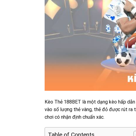
Kèo Thẻ 188BET là một dạng kèo hấp dẫn m
vào số lượng thẻ vàng, thẻ đỏ được rút ra t
chơi có nhận định chuẩn xác.
Table of Contents