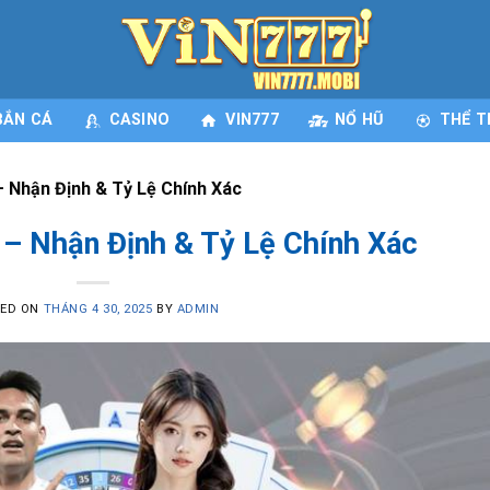
BẮN CÁ
CASINO
VIN777
NỔ HŨ
THỂ 
 Nhận Định & Tỷ Lệ Chính Xác
– Nhận Định & Tỷ Lệ Chính Xác
TED ON
THÁNG 4 30, 2025
BY
ADMIN