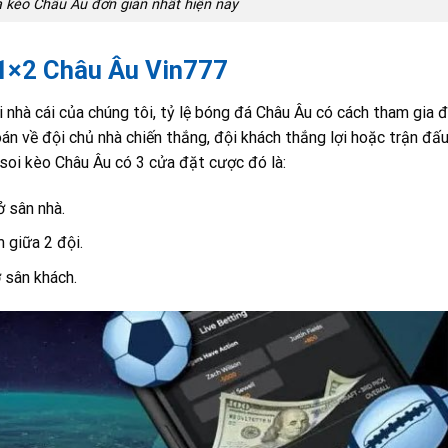
a kèo Châu Âu đơn giản nhất hiện nay
 1×2 Châu Âu Vin777
i nhà cái của chúng tôi, tỷ lệ bóng đá Châu Âu có cách tham gia 
oán về đội chủ nhà chiến thắng, đội khách thắng lợi hoặc trận đấ
soi
kèo Châu Âu
có 3 cửa đặt cược đó là:
ở sân nhà.
 giữa 2 đội.
 sân khách.