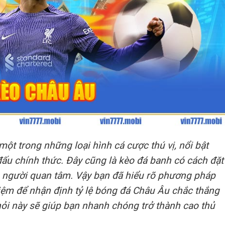
một trong những loại hình cá cược thú vị, nổi bật
đấu chính thức. Đây cũng là kèo đá banh có cách đặt
 người quan tâm. Vậy bạn đã hiểu rõ phương pháp
iệm để nhận định tỷ lệ bóng đá Châu Âu chắc thắng
hỏi này sẽ giúp bạn nhanh chóng trở thành cao thủ