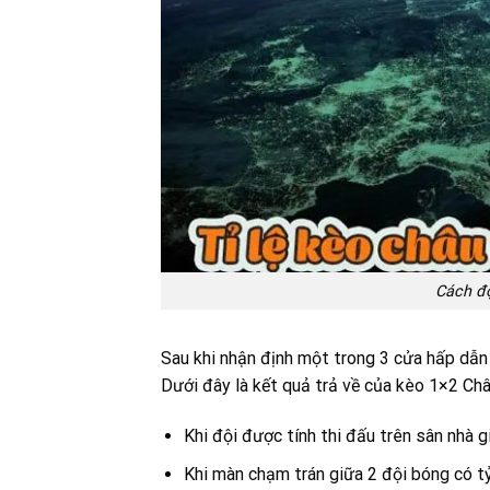
Cách đọ
Sau khi nhận định một trong 3 cửa hấp dẫn t
Dưới đây là kết quả trả về của kèo 1×2 Châ
Khi đội được tính thi đấu trên sân nhà g
Khi màn chạm trán giữa 2 đội bóng có tỷ