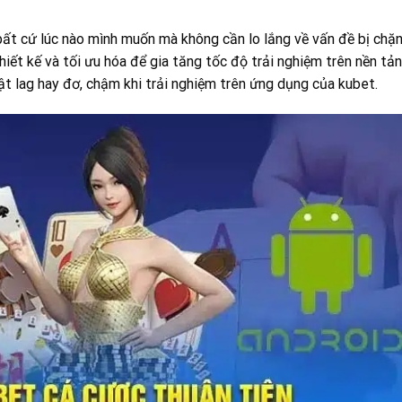
bất cứ lúc nào mình muốn mà không cần lo lắng về vấn đề bị chặ
iết kế và tối ưu hóa để gia tăng tốc độ trải nghiệm trên nền tản
t lag hay đơ, chậm khi trải nghiệm trên ứng dụng của kubet.