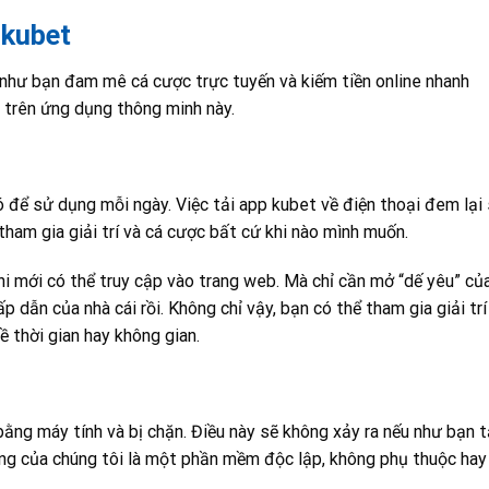
 kubet
 như bạn đam mê cá cược trực tuyến và kiếm tiền online nhanh
ó trên ứng dụng thông minh này.
có để sử dụng mỗi ngày. Việc tải app kubet về điện thoại đem lại
 tham gia giải trí và cá cược bất cứ khi nào mình muốn.
i mới có thể truy cập vào trang web. Mà chỉ cần mở “dế yêu” củ
dẫn của nhà cái rồi. Không chỉ vậy, bạn có thể tham gia giải trí
ề thời gian hay không gian.
ằng máy tính và bị chặn. Điều này sẽ không xảy ra nếu như bạn t
ụng của chúng tôi là một phần mềm độc lập, không phụ thuộc hay