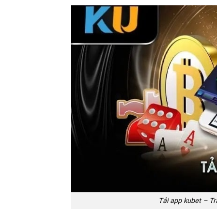
Tải app kubet – Trả