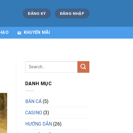
ĐĂNG KÝ
ĐĂNG NHẬP
THAO
KHUYẾN MÃI
DANH MỤC
BẮN CÁ
(5)
CASINO
(3)
HƯỚNG DẪN
(26)