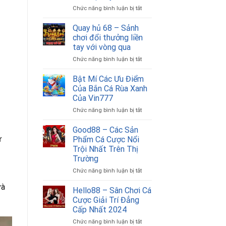
Hiệu
ở
Chức năng bình luận bị tắt
Định
Ứng
Trực
&
Bắt
Tiếp
Tỷ
Mắt
Quay hủ 68 – Sảnh
Đá
Lệ
chơi đổi thưởng liền
Gà
Chính
tay với vòng qua
Thomo
Xác
ở
Chức năng bình luận bị tắt
BJ88
Quay
–
hủ
Kênh
Bật Mí Các Ưu Điểm
68
Cá
Của Bắn Cá Rùa Xanh
–
Cược
Của Vin777
Sảnh
Uy
ở
Chức năng bình luận bị tắt
chơi
Tín
Bật
đổi
Mí
thưởng
Good88 – Các Sản
Các
liền
ừ
Phẩm Cá Cược Nổi
Ưu
tay
Trội Nhất Trên Thị
Điểm
với
Trường
Của
vòng
Bắn
qua
ở
Chức năng bình luận bị tắt
Cá
Good88
và
Rùa
–
Hello88 – Sân Chơi Cá
Xanh
Các
Cược Giải Trí Đẳng
Của
Sản
Cấp Nhất 2024
Vin777
Phẩm
ở
Chức năng bình luận bị tắt
Cá