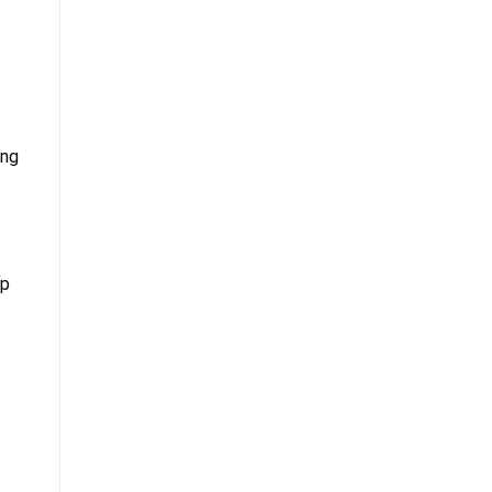
ông
ấp