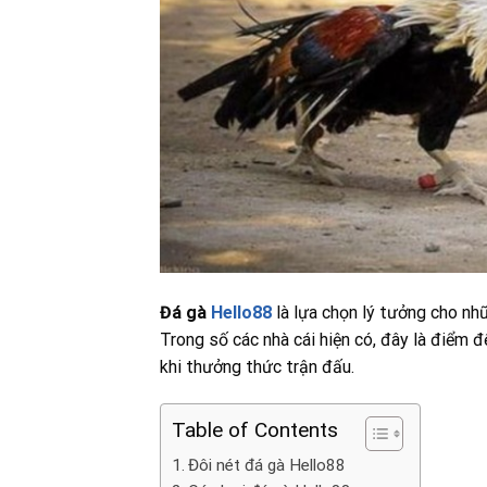
Đá gà
Hello88
là lựa chọn lý tưởng cho nh
Trong số các nhà cái hiện có, đây là điểm 
khi thưởng thức trận đấu.
Table of Contents
Đôi nét đá gà Hello88