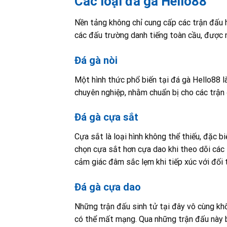
Các loại đá gà Hello88
Nền tảng không chỉ cung cấp các trận đấu
các đấu trường danh tiếng toàn cầu, được n
Đá gà nòi
Một hình thức phổ biến tại đá gà Hello88 l
chuyên nghiệp, nhằm chuẩn bị cho các trận 
Đá gà cựa sắt
Cựa sắt là loại hình không thể thiếu, đặc 
chọn cựa sắt hơn cựa dao khi theo dõi các
cảm giác đâm sắc lẹm khi tiếp xúc với đối 
Đá gà cựa dao
Những trận đấu sinh tử tại đây vô cùng khốc
có thể mất mạng. Qua những trận đấu này 