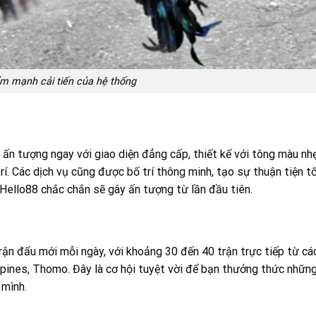
m mạnh cải tiến của hệ thống
 ấn tượng ngay với giao diện đẳng cấp, thiết kế với tông màu nh
trí. Các dịch vụ cũng được bố trí thông minh, tạo sự thuận tiện tố
 Hello88 chắc chắn sẽ gây ấn tượng từ lần đầu tiên.
rận đấu mới mỗi ngày, với khoảng 30 đến 40 trận trực tiếp từ cá
ppines, Thomo. Đây là cơ hội tuyệt vời để bạn thưởng thức nhữn
 mình.