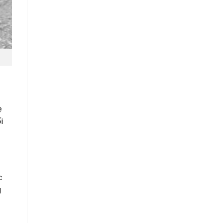
ẹ
i
c
g