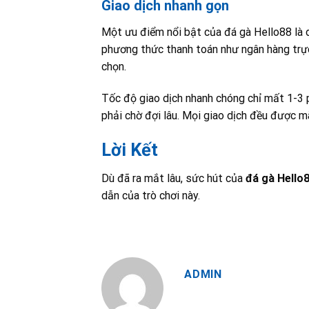
Giao dịch nhanh gọn
Một ưu điểm nổi bật của đá gà Hello88 là dị
phương thức thanh toán như ngân hàng trực 
chọn.
Tốc độ giao dịch nhanh chóng chỉ mất 1-3 p
phải chờ đợi lâu. Mọi giao dịch đều được m
Lời Kết
Dù đã ra mắt lâu, sức hút của
đá gà Hello
dẫn của trò chơi này.
ADMIN