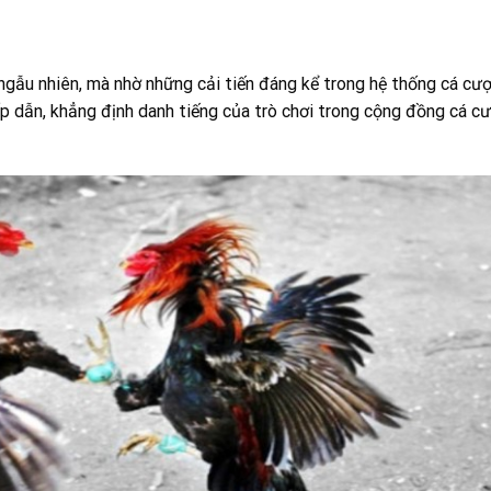
ngẫu nhiên, mà nhờ những cải tiến đáng kể trong hệ thống cá cượ
 dẫn, khẳng định danh tiếng của trò chơi trong cộng đồng cá c